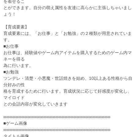
を着せるこ
とができます。自分の萌え属性を友達に高らかに主張しちゃいまし
ょう！
【育成要素】
育成要素には、「お仕事」と「お勉強」の２種類が用意されていま
す。
■お仕事
お仕事は、経験値やゲーム内アイテムを購入するためのゲーム内マ
ネーを得る
為に行います。
■お勉強
ツンデレ・清楚・小悪魔・世話焼きを始め、10以上ある性格から自
分好みの性
格を育成するために行います。育成状況に応じて好感度が変化し、
マイロイド
との会話内容が変化していきます
∞∞∞∞∞∞∞∞∞∞∞∞∞∞∞∞∞∞∞∞∞∞∞∞∞∞∞∞∞∞∞∞∞∞∞
■ゲーム画像
∞∞∞∞∞∞∞∞∞∞∞∞∞∞∞∞∞∞∞∞∞∞∞∞∞∞∞∞∞∞∞∞∞∞∞
タイトル画像