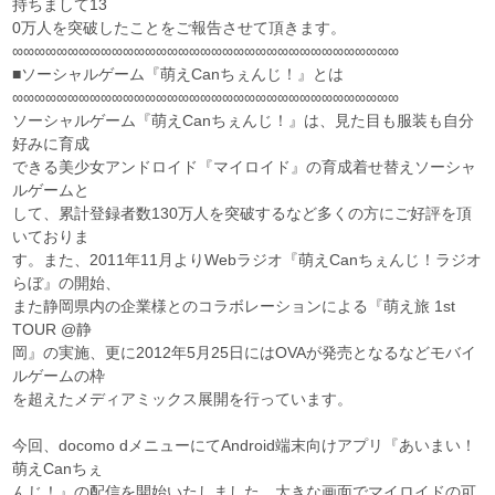
持ちまして13
0万人を突破したことをご報告させて頂きます。
∞∞∞∞∞∞∞∞∞∞∞∞∞∞∞∞∞∞∞∞∞∞∞∞∞∞∞∞∞∞∞∞∞∞∞
■ソーシャルゲーム『萌えCanちぇんじ！』とは
∞∞∞∞∞∞∞∞∞∞∞∞∞∞∞∞∞∞∞∞∞∞∞∞∞∞∞∞∞∞∞∞∞∞∞
ソーシャルゲーム『萌えCanちぇんじ！』は、見た目も服装も自分
好みに育成
できる美少女アンドロイド『マイロイド』の育成着せ替えソーシャ
ルゲームと
して、累計登録者数130万人を突破するなど多くの方にご好評を頂
いておりま
す。また、2011年11月よりWebラジオ『萌えCanちぇんじ！ラジオ
らぼ』の開始、
また静岡県内の企業様とのコラボレーションによる『萌え旅 1st
TOUR @静
岡』の実施、更に2012年5月25日にはOVAが発売となるなどモバイ
ルゲームの枠
を超えたメディアミックス展開を行っています。
今回、docomo dメニューにてAndroid端末向けアプリ『あいまい！
萌えCanちぇ
んじ！』の配信を開始いたしました。大きな画面でマイロイドの可