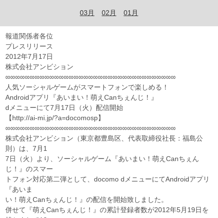
03月
02月
01月
報道関係者各位
プレスリリース
2012年7月17日
株式会社アンビション
∞∞∞∞∞∞∞∞∞∞∞∞∞∞∞∞∞∞∞∞∞∞∞∞∞∞∞∞∞∞∞∞∞∞∞
人気ソーシャルゲームがスマートフォンで楽しめる！
Androidアプリ『あいまい！萌えCanちぇんじ！』
dメニューにて7月17日（火）配信開始
【http://ai-mi.jp/?a=docomosp】
∞∞∞∞∞∞∞∞∞∞∞∞∞∞∞∞∞∞∞∞∞∞∞∞∞∞∞∞∞∞∞∞∞∞∞
株式会社アンビション（東京都豊島区、代表取締役社長：福島公
則）は、7月1
7日（火）より、ソーシャルゲーム『あいまい！萌えCanちぇん
じ！』のスマー
トフォン対応第二弾として、docomo dメニューにてAndroidアプリ
『あいま
い！萌えCanちぇんじ！』の配信を開始致しました。
併せて『萌えCanちぇんじ！』の累計登録者数が2012年5月19日を