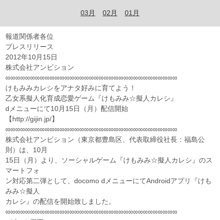
03月
02月
01月
報道関係者各位
プレスリリース
2012年10月15日
株式会社アンビション
∞∞∞∞∞∞∞∞∞∞∞∞∞∞∞∞∞∞∞∞∞∞∞∞∞∞∞∞∞∞∞∞∞∞∞
けもみみカレシをアナタ好みに育てよう！
乙女系擬人化育成恋愛ゲーム『けもみみ☆擬人カレシ』
dメニューにて10月15日（月）配信開始
【http://gijin.jp/】
∞∞∞∞∞∞∞∞∞∞∞∞∞∞∞∞∞∞∞∞∞∞∞∞∞∞∞∞∞∞∞∞∞∞∞
株式会社アンビション（東京都豊島区、代表取締役社長：福島公
則）は、10月
15日（月）より、ソーシャルゲーム『けもみみ☆擬人カレシ』のス
マートフォ
ン対応第二弾として、docomo dメニューにてAndroidアプリ『けも
みみ☆擬人
カレシ』の配信を開始致しました。
∞∞∞∞∞∞∞∞∞∞∞∞∞∞∞∞∞∞∞∞∞∞∞∞∞∞∞∞∞∞∞∞∞∞∞