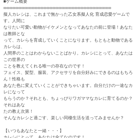
■ゲーム概要
∞∞∞∞∞∞∞∞∞∞∞∞∞∞∞∞∞∞∞∞∞∞∞∞∞∞∞∞∞∞∞∞∞∞∞
擬人カレシは、これまで無かった乙女系擬人化 育成恋愛ゲームで
す。人間に
なりたい可愛い動物がイケメンとなってあなたの前に登場！あなた
は教師とな
って、カレらを育成していくことになります。もともと動物である
カレらは、
人間界のことはわからないことばかり。カレシにとって、あなたは
この世界の
ことを教えてくれる唯一の存在なのです！
フェイス、髪型、服装、アクセサリを自分好みにできるのはもちろ
ん！性格も
あなた色に変えていくことができちゃいます。自分だけの一途なカ
レになって
もらうのか？それとも、ちょっぴりワガママなカレに育てるのか？
それはあな
たの教え次第！
そんなカレシと過ごす、楽しい同棲生活を送ってみませんか？
【いつもあなたと一緒・・・】
カレシにとって、あなたは全てなのです！