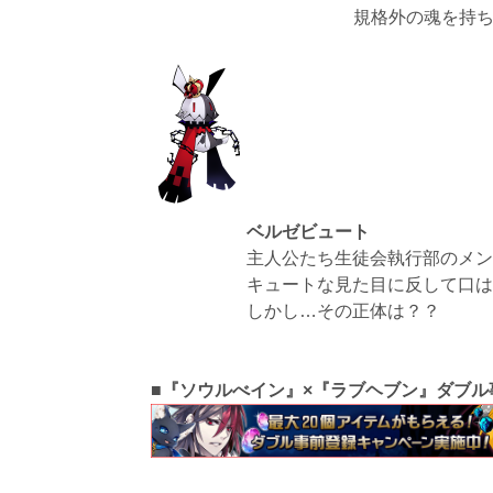
規格外の魂を持
ベルゼビュート
主人公たち生徒会執行部のメン
キュートな見た目に反して口は
しかし…その正体は？？
■『ソウルべイン』×『ラブヘブン』ダブ