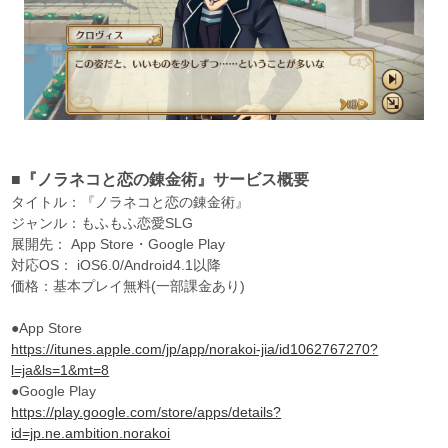
■『ノラネコと恋の錬金術』サービス概要
タイトル：『ノラネコと恋の錬金術』
ジャンル：もふもふ恋愛SLG
展開先： App Store・Google Play
対応OS： iOS6.0/Android4.1以降
価格：基本プレイ無料(一部課金あり)
●App Store
https://itunes.apple.com/jp/app/norakoi-jia/id1062767270?
l=ja&ls=1&mt=8
●Google Play
https://play.google.com/store/apps/details?
id=jp.ne.ambition.norakoi