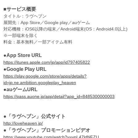
■サービス概要
タイトル：ラヴヘブン
展開先：App Store／Google play／auゲーム
対応機種：iOS6以降の端末／Android端末(OS：Android4.0以上)
※一部端末を除く
料金：基本無料／一部アイテム有料
●App Store URL
https://itunes.apple.com/jp/app/id797405822
●Google Play URL
https://play.google.com/store/apps/details?
id=jp.ne.ambition.googleplay_heaven
●auゲームURL
https://pass.auone.jp/app/detail?app_id=8485300000003
●「ラヴヘブン」公式サイト
http://loveheaven.jp/
●「ラヴヘブン」プロモーションビデオ
https://www.youtube.com/watch?v=vpL47ldNFZU