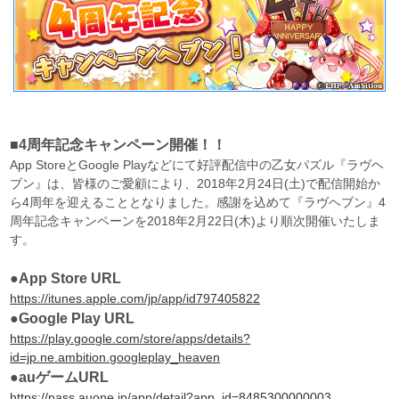
■4周年記念キャンペーン開催！！
App StoreとGoogle Playなどにて好評配信中の乙女パズル『ラヴヘ
ブン』は、皆様のご愛顧により、2018年2月24日(土)で配信開始か
ら4周年を迎えることとなりました。感謝を込めて『ラヴヘブン』4
周年記念キャンペーンを2018年2月22日(木)より順次開催いたしま
す。
●App Store URL
https://itunes.apple.com/jp/app/id797405822
●Google Play URL
https://play.google.com/store/apps/details?
id=jp.ne.ambition.googleplay_heaven
●auゲームURL
https://pass.auone.jp/app/detail?app_id=8485300000003